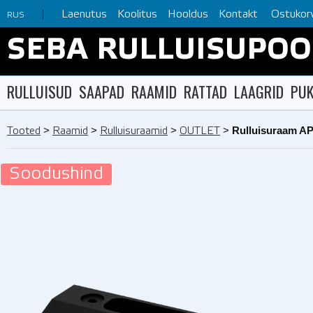
Laenutus
Koolitus
Hooldus
Kontakt
Ostukor
RUS
SEBA RULLUISUPO
RULLUISUD
SAAPAD
RAAMID
RATTAD
LAAGRID
PUK
>
>
>
>
Rulluisuraam A
Tooted
Raamid
Rulluisuraamid
OUTLET
Soodushind