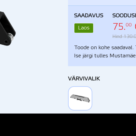
SAADAVUS
SOODUS
00
75.
Laos
Hind 130.
Toode on kohe saadaval. 
Ise järgi tulles Mustamäe
VÄRVIVALIK