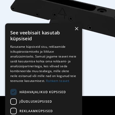
×
See veebisait kasutab
küpsiseid
Kasutame küpsiseid sisu, reklaamide
isikupärastamiseks ja liikluse
analüüsimiseks. Samuti jagame teavet meie
saidi kasutamise kohta oma reklaami- ja
analüüsipartneritega, kes võivad seda
kombineerida muu teabega, mille olete
neile esitanud või mille nad on kogunud teie
teenuste kasutamisest.
Rohkem teavet
HÄDAVAJALIKUD KÜPSISED
JÕUDLUSKÜPSISED
REKLAAMKÜPSISED