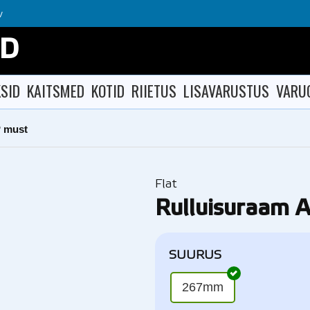
v
OD
SID
KAITSMED
KOTID
RIIETUS
LISAVARUSTUS
VARU
P must
Flat
Rulluisuraam 
SUURUS
267mm