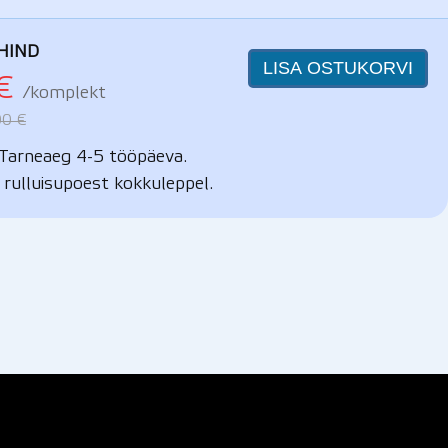
HIND
LISA OSTUKORVI
€
/komplekt
00 €
Tarneaeg 4-5 tööpäeva.
 rulluisupoest kokkuleppel.