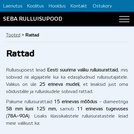
Laenutus
Koolitus
Hooldus
Kontakt
Ostukorv
SEBA RULLUISUPOOD
>
Rattad
Tooted
Rattad
Rulluisupoest leiad
Eesti suurima valiku rulluisurattaid
, mis
sobivad nii algajatele kui ka edasijõudnud rulluisutajatele.
Valikus on üle
25 erineva mudeli
, et leiaksid just oma
sõidustiilile ja rulluiskudele sobivad rattad.
Pakume rulluisurattaid
15 erinevas mõõdus
– diameetriga
58 mm kuni 125 mm
, samuti
11 erinevas tugevuses
(
78A–90A
). Lisaks klassikalistele rulluisuratastele leiad
meie valikust ka: