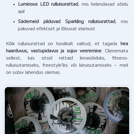
Luminous LED rulluisurattad
, mis helendavad sõidu
ajal
Sädemeid pilduvad Sparkling rulluisurattad
, mis
pakuvad efektset ja lõbusat elamust
Kõik rulluisurattad on hoolikalt valitud, et tagada
hea
haarduvus, vastupidavus ja sujuv veeremine
. Olenemata
sellest, kas otsid rattaid linnasõiduks, fitness-
rulluisutamiseks, freestyle’iks või kiiruisutamiseks – meil
on sobiv lahendus olemas.