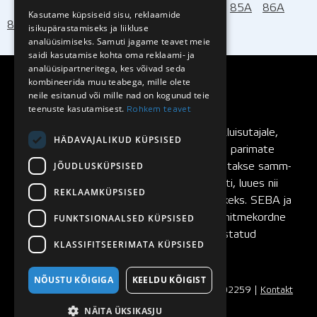
X
MED
78A
80A
82A
83A
84A
85A
86A
Kasutame küpsiseid sisu, reklaamide
87A
88A
90A
isikupärastamiseks ja liikluse
analüüsimiseks. Samuti jagame teavet meie
saidi kasutamise kohta oma reklaami- ja
analüüsipartneritega, kes võivad seda
kombineerida muu teabega, mille olete
neile esitanud või mille nad on kogunud teie
teenuste kasutamisest.
Rohkem teavet
SEBA rulluisud
on loodud rulluisutajalt rulluisutajale,
HÄDAVAJALIKUD KÜPSISED
pidevalt testitud ning täiustatud maailma parimate
JÕUDLUSKÜPSISED
rulluisutajate poolt. SEBA rulluiske arendatakse samm-
sammult, testides igat rulluisu komponenti, luues nii
REKLAAMKÜPSISED
eeldused ideaalilähedaste rulluiskude tekkeks. SEBA ja
FUNKTSIONAALSED KÜPSISED
FR Skates rulluisubrändide asutajaks on mitmekordne
maailmameister ja rulluisumaailmas tunnustatud
KLASSIFITSEERIMATA KÜPSISED
slaalomisõitja
Sébastien Laffargue
.
NÕUSTU KÕIGIGA
KEELDU KÕIGIST
© 2008 - 2026 Seba Nordic OÜ | Reg. nr. 11502259 |
Kontakt
|
Ostutingimused
NÄITA ÜKSIKASJU