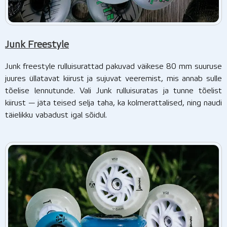
Junk Freestyle
Junk freestyle rulluisurattad pakuvad väikese 80 mm suuruse
juures üllatavat kiirust ja sujuvat veeremist, mis annab sulle
tõelise lennutunde. Vali Junk rulluisuratas ja tunne tõelist
kiirust — jäta teised selja taha, ka kolmerattalised, ning naudi
täielikku vabadust igal sõidul.