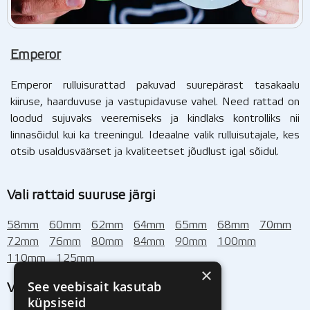
Emperor
Emperor rulluisurattad pakuvad suurepärast tasakaalu
kiiruse, haarduvuse ja vastupidavuse vahel. Need rattad on
loodud sujuvaks veeremiseks ja kindlaks kontrolliks nii
linnasõidul kui ka treeningul. Ideaalne valik rulluisutajale, kes
otsib usaldusväärset ja kvaliteetset jõudlust igal sõidul.
Vali rattaid suuruse järgi
58mm
60mm
62mm
64mm
65mm
68mm
70mm
72mm
76mm
80mm
84mm
90mm
100mm
110mm
125mm
×
See veebisait kasutab
Vali rattaid kõvaduse järgi
küpsiseid