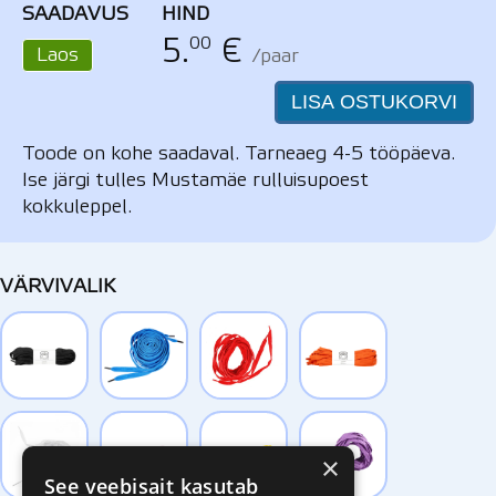
SAADAVUS
HIND
00
5.
€
Laos
/paar
LISA OSTUKORVI
Toode on kohe saadaval. Tarneaeg 4-5 tööpäeva.
Ise järgi tulles Mustamäe rulluisupoest
kokkuleppel.
VÄRVIVALIK
×
See veebisait kasutab