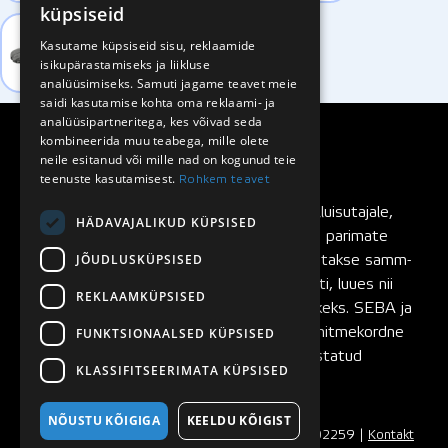
küpsiseid
Kasutame küpsiseid sisu, reklaamide
isikupärastamiseks ja liikluse
analüüsimiseks. Samuti jagame teavet meie
saidi kasutamise kohta oma reklaami- ja
analüüsipartneritega, kes võivad seda
kombineerida muu teabega, mille olete
neile esitanud või mille nad on kogunud teie
teenuste kasutamisest.
Rohkem teavet
SEBA rulluisud
on loodud rulluisutajalt rulluisutajale,
HÄDAVAJALIKUD KÜPSISED
pidevalt testitud ning täiustatud maailma parimate
JÕUDLUSKÜPSISED
rulluisutajate poolt. SEBA rulluiske arendatakse samm-
sammult, testides igat rulluisu komponenti, luues nii
REKLAAMKÜPSISED
eeldused ideaalilähedaste rulluiskude tekkeks. SEBA ja
FUNKTSIONAALSED KÜPSISED
FR Skates rulluisubrändide asutajaks on mitmekordne
maailmameister ja rulluisumaailmas tunnustatud
KLASSIFITSEERIMATA KÜPSISED
slaalomisõitja
Sébastien Laffargue
.
NÕUSTU KÕIGIGA
KEELDU KÕIGIST
© 2008 - 2026 Seba Nordic OÜ | Reg. nr. 11502259 |
Kontakt