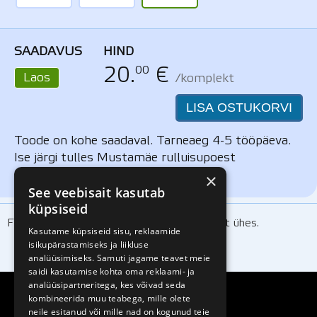
SAADAVUS
HIND
00
20.
€
Laos
/komplekt
LISA OSTUKORVI
Toode on kohe saadaval. Tarneaeg 4-5 tööpäeva.
Ise järgi tulles Mustamäe rulluisupoest
kokkuleppel.
×
See veebisait kasutab
küpsiseid
FR Junior rulluisusaapa sisetald, kolm suurust ühes.
Kasutame küpsiseid sisu, reklaamide
isikupärastamiseks ja liikluse
analüüsimiseks. Samuti jagame teavet meie
saidi kasutamise kohta oma reklaami- ja
analüüsipartneritega, kes võivad seda
kombineerida muu teabega, mille olete
neile esitanud või mille nad on kogunud teie