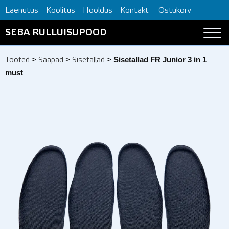
Laenutus
Koolitus
Hooldus
Kontakt
Ostukorv
SEBA RULLUISUPOOD
>
>
>
Sisetallad FR Junior 3 in 1
Tooted
Saapad
Sisetallad
must