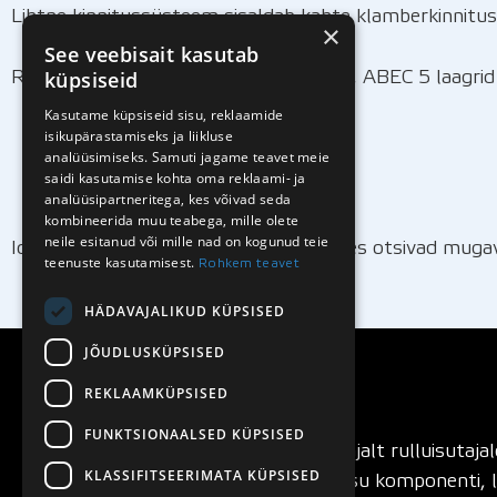
Lihtne kinnitussüsteem sisaldab kahte klamberkinnitust 
×
See veebisait kasutab
küpsiseid
Rulluiskudel on monoblokk PU-raamid, ABEC 5 laagrid
Kasutame küpsiseid sisu, reklaamide
isikupärastamiseks ja liikluse
4 x 64 mm suurusele 26–30
analüüsimiseks. Samuti jagame teavet meie
4 x 70 mm suurusele 31–34
saidi kasutamise kohta oma reklaami- ja
analüüsipartneritega, kes võivad seda
4 x 72 mm suurusele 35–38
kombineerida muu teabega, mille olete
neile esitanud või mille nad on kogunud teie
Ideaalne rulluisk noortele algajatele, kes otsivad mugav
teenuste kasutamisest.
Rohkem teavet
HÄDAVAJALIKUD KÜPSISED
JÕUDLUSKÜPSISED
REKLAAMKÜPSISED
FUNKTSIONAALSED KÜPSISED
SEBA rulluisud
on loodud rulluisutajalt rulluisutaja
KLASSIFITSEERIMATA KÜPSISED
samm-sammult, testides igat rulluisu komponenti, lu