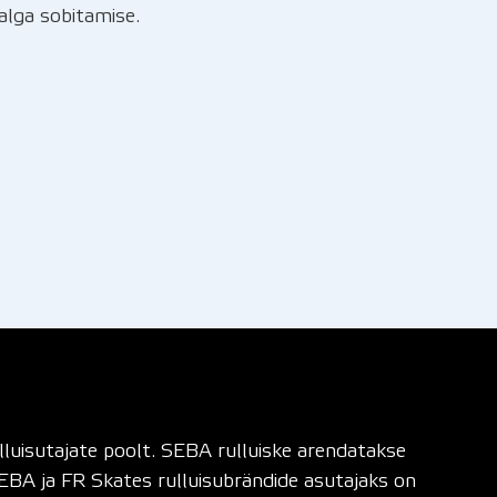
jalga sobitamise.
ulluisutajate poolt. SEBA rulluiske arendatakse
SEBA ja FR Skates rulluisubrändide asutajaks on