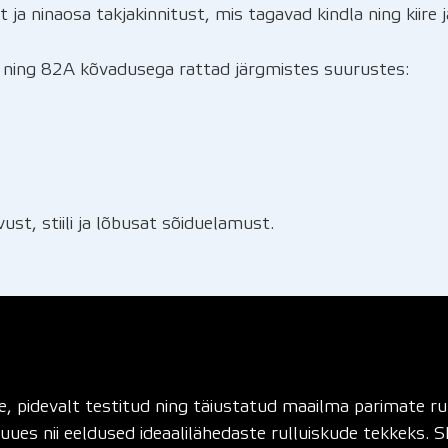
ja ninaosa takjakinnitust, mis tagavad kindla ning kiire 
 ning 82A kõvadusega rattad järgmistes suurustes:
ust, stiili ja lõbusat sõiduelamust.
le, pidevalt testitud ning täiustatud maailma parimate r
ues nii eeldused ideaalilähedaste rulluiskude tekkeks. 