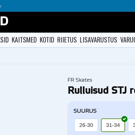
v
OD
SID
KAITSMED
KOTID
RIIETUS
LISAVARUSTUS
VARU
FR Skates
Rulluisud STJ 
SUURUS
26-30
31-34