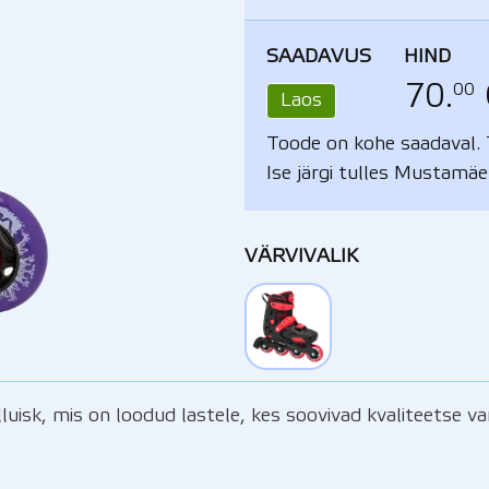
SAADAVUS
HIND
00
70.
Laos
Toode on kohe saadaval. 
Ise järgi tulles Mustamäe
VÄRVIVALIK
luisk, mis on loodud lastele, kes soovivad kvaliteetse v