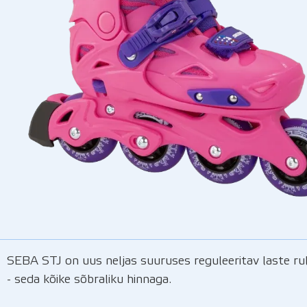
SEBA STJ on uus neljas suuruses reguleeritav laste rul
- seda kõike sõbraliku hinnaga.