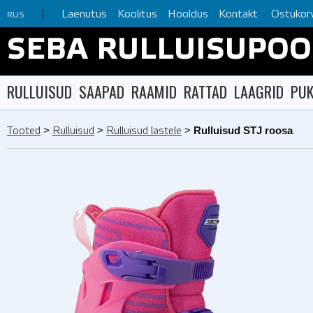
Laenutus
Koolitus
Hooldus
Kontakt
Ostukor
RUS
SEBA RULLUISUPO
RULLUISUD
SAAPAD
RAAMID
RATTAD
LAAGRID
PUK
>
>
>
Rulluisud STJ roosa
Tooted
Rulluisud
Rulluisud lastele