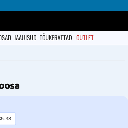
OSAD
JÄÄUISUD
TÕUKERATTAD
OUTLET
roosa
35-38