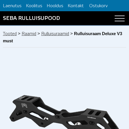
Laenutus
Koolitus
Hooldus
Kontakt
Ostukorv
SEBA RULLUISUPOOD
>
>
>
Rulluisuraam Deluxe V3
Tooted
Raamid
Rulluisuraamid
must