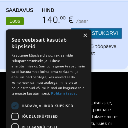
SAADAVUS
HIND
00
140.
€
Laos
/paar
LISA OSTUKORVI
×
See veebisait kasutab
küpsiseid
Toode on kohe saadaval. Tarneaeg 4-5 tööpäeva.
Ise järgi tulles Mustamäe rulluisupoest
Kasutame küpsiseid sisu, reklaamide
kokkuleppel.
isikupärastamiseks ja liikluse
analüüsimiseks. Samuti jagame teavet meie
saidi kasutamise kohta oma reklaami- ja
analüüsipartneritega, kes võivad seda
kombineerida muu teabega, mille olete
neile esitanud või mille nad on kogunud teie
teenuste kasutamisest.
Rohkem teavet
SEBA rulluisud
on loodud rulluisutajalt rulluisutajale,
HÄDAVAJALIKUD KÜPSISED
pidevalt testitud ning täiustatud maailma parimate
JÕUDLUSKÜPSISED
rulluisutajate poolt. SEBA rulluiske arendatakse samm-
sammult, testides igat rulluisu komponenti, luues nii
REKLAAMKÜPSISED