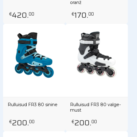
oranž
420
.
170
.
€
00
€
00
Rulluisud FR3 80 sinine
Rulluisud FR3 80 valge-
must
200
.
200
.
€
00
€
00