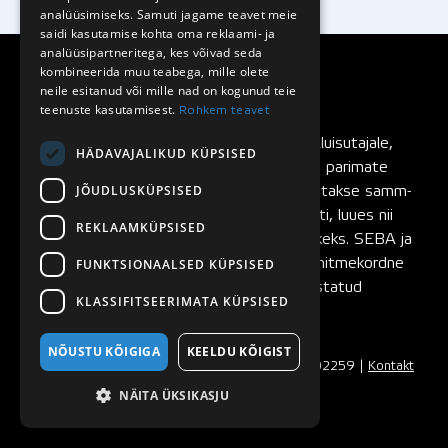
analüüsimiseks. Samuti jagame teavet meie
saidi kasutamise kohta oma reklaami- ja
analüüsipartneritega, kes võivad seda
kombineerida muu teabega, mille olete
neile esitanud või mille nad on kogunud teie
teenuste kasutamisest.
Rohkem teavet
SEBA rulluisud
on loodud rulluisutajalt rulluisutajale,
HÄDAVAJALIKUD KÜPSISED
pidevalt testitud ning täiustatud maailma parimate
JÕUDLUSKÜPSISED
rulluisutajate poolt. SEBA rulluiske arendatakse samm-
sammult, testides igat rulluisu komponenti, luues nii
REKLAAMKÜPSISED
eeldused ideaalilähedaste rulluiskude tekkeks. SEBA ja
FUNKTSIONAALSED KÜPSISED
FR Skates rulluisubrändide asutajaks on mitmekordne
maailmameister ja rulluisumaailmas tunnustatud
KLASSIFITSEERIMATA KÜPSISED
slaalomisõitja
Sébastien Laffargue
.
NÕUSTU KÕIGIGA
KEELDU KÕIGIST
© 2008 - 2026 Seba Nordic OÜ | Reg. nr. 11502259 |
Kontakt
|
Ostutingimused
NÄITA ÜKSIKASJU