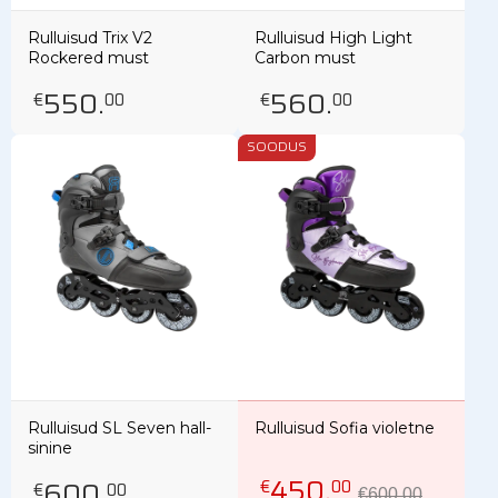
Rulluisud Trix V2
Rulluisud High Light
Rockered must
Carbon must
550
.
560
.
€
00
€
00
SOODUS
Rulluisud SL Seven hall-
Rulluisud Sofia violetne
sinine
450
.
600
.
€
00
€
00
€600.00