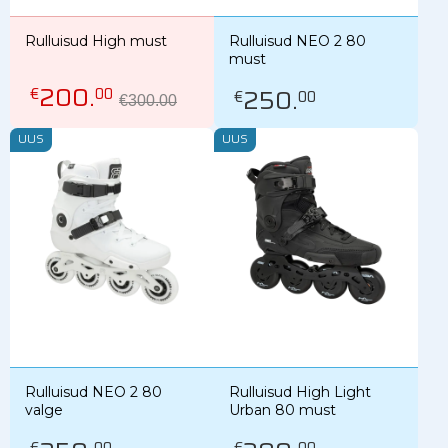
Rulluisud High must
Rulluisud NEO 2 80
must
200
.
250
.
€
00
€
00
€300.00
UUS
UUS
Rulluisud NEO 2 80
Rulluisud High Light
valge
Urban 80 must
€
00
€
00