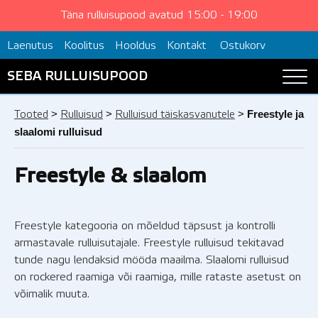
Täna rulluisupood avatud 15:00 - 19:00
Laenutus
Koolitus
Hooldus
Kontakt
Ostukorv
SEBA RULLUISUPOOD
>
>
>
Freestyle ja
Tooted
Rulluisud
Rulluisud täiskasvanutele
slaalomi rulluisud
Freestyle & slaalom
Freestyle kategooria on mõeldud täpsust ja kontrolli
armastavale rulluisutajale. Freestyle rulluisud tekitavad
tunde nagu lendaksid mööda maailma. Slaalomi rulluisud
on rockered raamiga või raamiga, mille rataste asetust on
võimalik muuta.