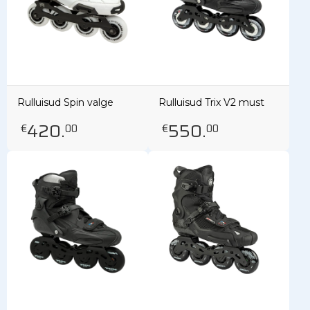
Rulluisud Spin valge
Rulluisud Trix V2 must
420
.
550
.
€
00
€
00