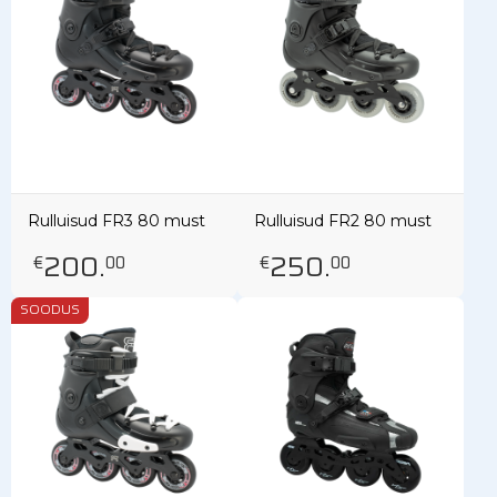
Rulluisud FR3 80 must
Rulluisud FR2 80 must
200
.
250
.
€
00
€
00
SOODUS