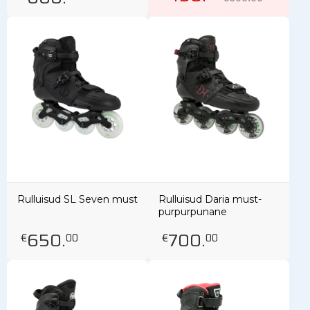
Rulluisud SL Seven must
Rulluisud Daria must-
purpurpunane
650
.
700
.
€
00
€
00