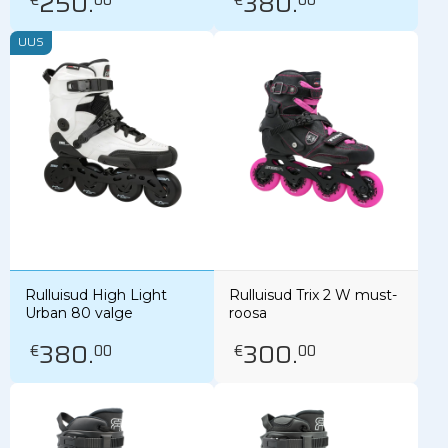
250
.
380
.
UUS
Rulluisud High Light
Rulluisud Trix 2 W must-
Urban 80 valge
roosa
380
.
300
.
€
00
€
00