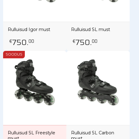
Rulluisud Igor must
Rulluisud SL must
750
.
750
.
€
00
€
00
SOODUS
Rulluisud SL Freestyle
Rulluisud SL Carbon
must
must