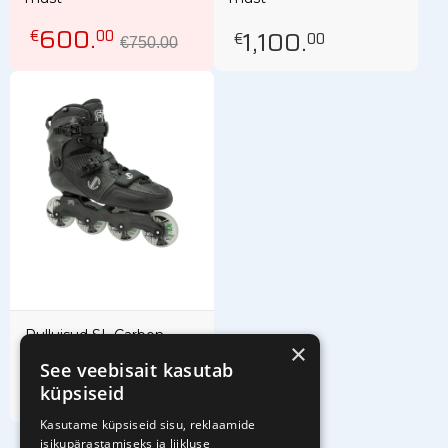
600
.
1,100
.
€
00
€
00
€750.00
Rulluisud SL Carbon
×
Freestyle must
See veebisait kasutab
1,100
.
€
00
küpsiseid
Kasutame küpsiseid sisu, reklaamide
isikupärastamiseks ja liikluse