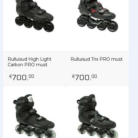
Rulluisud High Light
Rulluisud Trix PRO must
Carbon PRO must
700
.
700
.
€
00
€
00