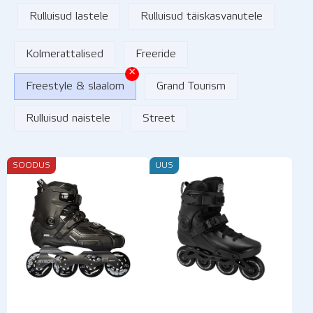
Rulluisud lastele
Rulluisud täiskasvanutele
Kolmerattalised
Freeride
×
Freestyle & slaalom
Grand Tourism
Rulluisud naistele
Street
SOODUS
UUS