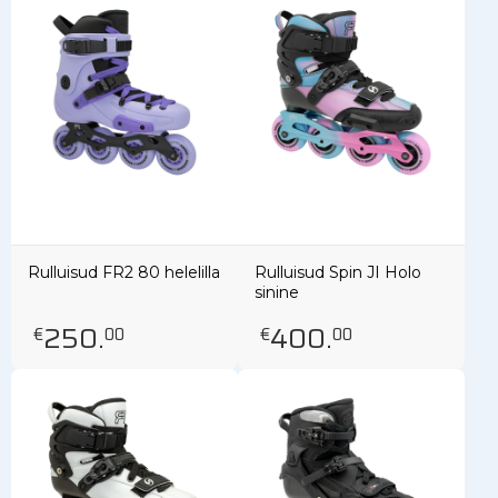
Rulluisud FR2 80 helelilla
Rulluisud Spin JI Holo
sinine
250
.
400
.
€
00
€
00